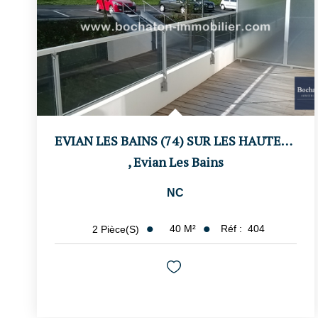
EVIAN LES BAINS (74) SUR LES HAUTEURS
,
Evian Les Bains
NC
40
M²
Réf :
404
2
Pièce(s)