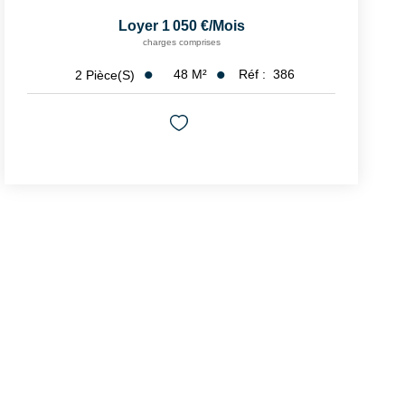
Loyer 1 050 €/mois
charges comprises
48
M²
Réf :
386
2
Pièce(s)