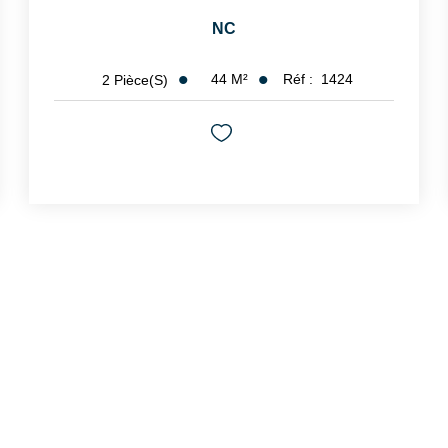
NC
44
M²
Réf :
1424
2
Pièce(s)