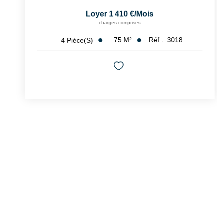
Loyer 1 410 €/mois
charges comprises
75
M²
Réf :
3018
4
Pièce(s)