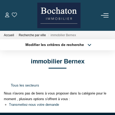
ACHAT
Accueil
Recherche par ville
immobilier Bernex
Nos Offres
Modifier les critères de recherche
Estimer Mon Bien
Localisation
Type de transaction
Capacité D'emprunt
Surface min
immobilier Bernex
Type de bien
Plus de critères
Budget max
PROGRAMME NEUFS
Créer une alerte
Tous les secteurs
LOCATION
Nous n'avons pas de biens à vous proposer dans la catégorie pour le
Nos Offres
moment , plusieurs options s'offrent à vous :
Transmettez-nous votre demande
Dossier Location