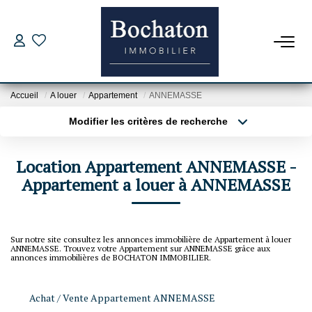
ACHAT
Accueil
A louer
Appartement
ANNEMASSE
Nos Offres
Modifier les critères de recherche
Estimer Mon Bien
Type de transaction
Localisation
Acheter
Localisation
Capacité D'emprunt
Location Appartement ANNEMASSE -
Type de bien
Sélectionnez...
Appartement a louer à ANNEMASSE
Surface min
PROGRAMME NEUFS
Plus de critères
Budget max
Sur notre site consultez les annonces immobilière de Appartement à louer
LOCATION
ANNEMASSE. Trouvez votre Appartement sur ANNEMASSE grâce aux
Créer une alerte
annonces immobilières de BOCHATON IMMOBILIER.
Nos Offres
Achat / Vente Appartement ANNEMASSE
Dossier Location