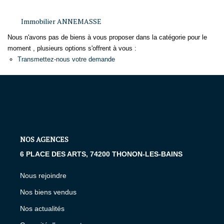
Immobilier ANNEMASSE
GESTION LOCATIVE
Nous n'avons pas de biens à vous proposer dans la catégorie pour le
moment , plusieurs options s'offrent à vous :
Présentation
Transmettez-nous votre demande
Estimer Mon Bien
NOS AGENCES
Qui Sommes-Nous
NOS AGENCES
Nous Rejoindre
6 PLACE DES ARTS, 74200 THONON-LES-BAINS
Nous rejoindre
CONTACT
Nos biens vendus
EN
Nos actualités