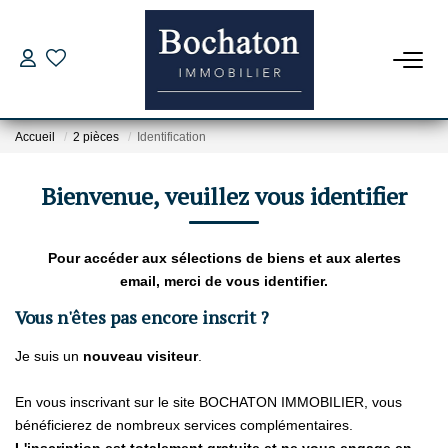
ACHAT
Accueil
2 pièces
Identification
Nos Offres
Estimer Mon Bien
Bienvenue, veuillez vous identifier
Capacité D'emprunt
Pour accéder aux sélections de biens et aux alertes
email, merci de vous identifier.
PROGRAMME NEUFS
Vous n'êtes pas encore inscrit ?
LOCATION
Je suis un
nouveau visiteur
.
Nos Offres
En vous inscrivant sur le site BOCHATON IMMOBILIER, vous
bénéficierez de nombreux services complémentaires.
Dossier Location