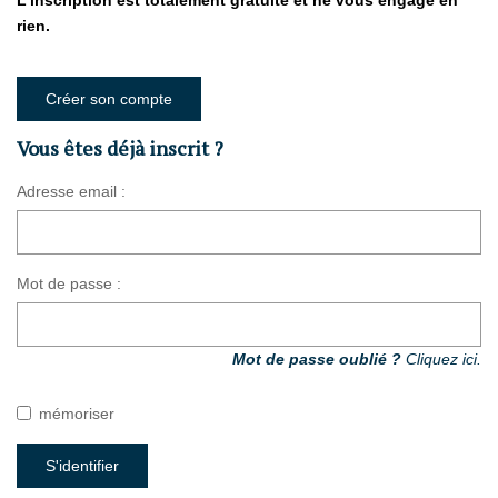
L'inscription est totalement gratuite et ne vous engage en
rien.
GESTION LOCATIVE
Créer son compte
Présentation
Vous êtes déjà inscrit ?
Estimer Mon Bien
Adresse email :
NOS AGENCES
Qui Sommes-Nous
Mot de passe :
Nous Rejoindre
Mot de passe oublié ?
Cliquez ici.
CONTACT
mémoriser
EN
S'identifier