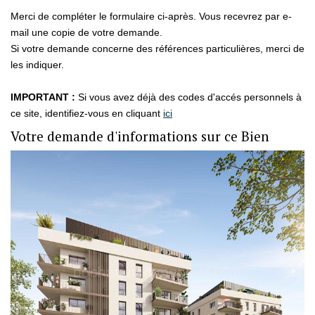
Merci de compléter le formulaire ci-après. Vous recevrez par e-
mail une copie de votre demande.
GESTION LOCATIVE
Si votre demande concerne des références particulières, merci de
les indiquer.
Présentation
Estimer Mon Bien
IMPORTANT :
Si vous avez déjà des codes d'accés personnels à
ce site, identifiez-vous en cliquant
ici
Votre demande d'informations sur ce Bien
NOS AGENCES
Qui Sommes-Nous
Nous Rejoindre
CONTACT
EN