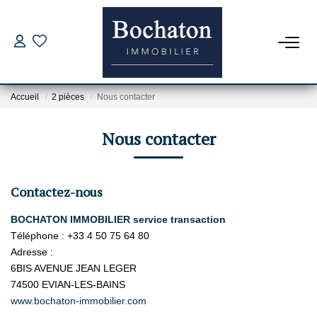
ACHAT
Accueil
2 pièces
Nous contacter
Nos Offres
Estimer Mon Bien
Nous contacter
Capacité D'emprunt
Contactez-nous
PROGRAMME NEUFS
BOCHATON IMMOBILIER service transaction
Téléphone :
+33 4 50 75 64 80
LOCATION
Adresse :
6BIS AVENUE JEAN LEGER
Nos Offres
74500
EVIAN-LES-BAINS
www.bochaton-immobilier.com
Dossier Location