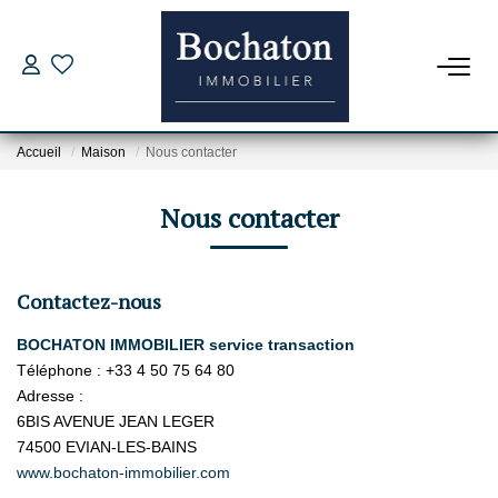
ACHAT
Accueil
Maison
Nous contacter
Nos Offres
Estimer Mon Bien
Nous contacter
Capacité D'emprunt
Contactez-nous
PROGRAMME NEUFS
BOCHATON IMMOBILIER service transaction
Téléphone :
+33 4 50 75 64 80
LOCATION
Adresse :
6BIS AVENUE JEAN LEGER
Nos Offres
74500
EVIAN-LES-BAINS
www.bochaton-immobilier.com
Dossier Location