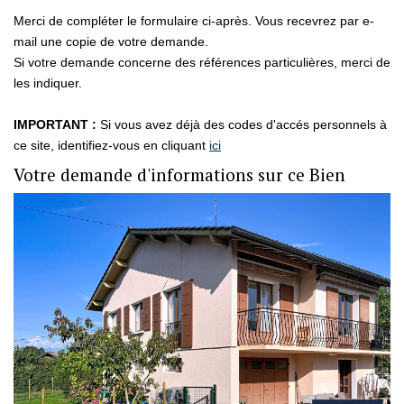
Merci de compléter le formulaire ci-après. Vous recevrez par e-
mail une copie de votre demande.
GESTION LOCATIVE
Si votre demande concerne des références particulières, merci de
les indiquer.
Présentation
Estimer Mon Bien
IMPORTANT :
Si vous avez déjà des codes d'accés personnels à
ce site, identifiez-vous en cliquant
ici
Votre demande d'informations sur ce Bien
NOS AGENCES
Qui Sommes-Nous
Nous Rejoindre
CONTACT
EN