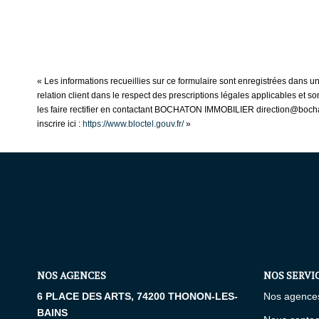
« Les informations recueillies sur ce formulaire sont enregistrées dans
relation client dans le respect des prescriptions légales applicables et 
les faire rectifier en contactant BOCHATON IMMOBILIER direction@bochat
inscrire ici :
https://www.bloctel.gouv.fr/
»
NOS AGENCES
NOS SERVI
6 PLACE DES ARTS, 74200 THONON-LES-
Nos agence
BAINS