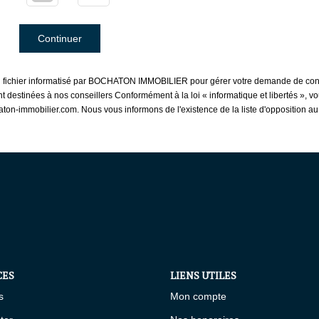
Continuer
 un fichier informatisé par BOCHATON IMMOBILIER pour gérer votre demande de conta
sont destinées à nos conseillers Conformément à la loi « informatique et libertés »,
on-immobilier.com. Nous vous informons de l'existence de la liste d'opposition a
CES
LIENS UTILES
s
Mon compte